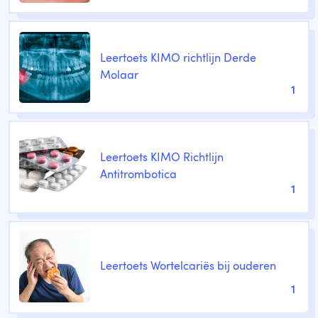
Leertoets KIMO richtlijn Derde
Molaar
1
Leertoets KIMO Richtlijn
Antitrombotica
1
Leertoets Wortelcariës bij ouderen
1