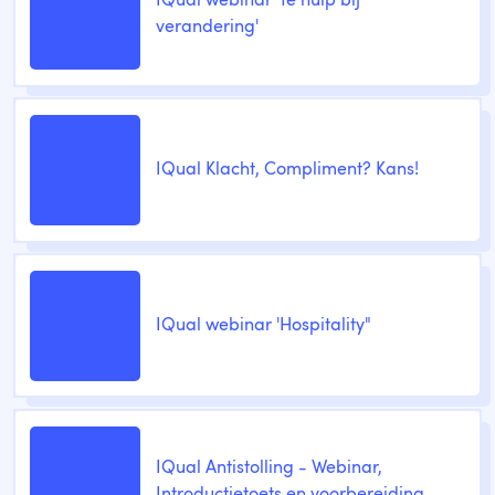
IQual webinar '1e hulp bij
verandering'
IQual Klacht, Compliment? Kans!
IQual webinar 'Hospitality"
IQual Antistolling - Webinar,
Introductietoets en voorbereiding