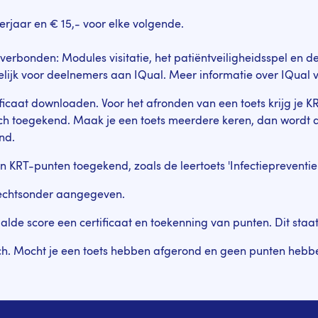
derjaar en € 15,- voor elke volgende.
erbonden: Modules visitatie, het patiëntveiligheidsspel en de l
elijk voor deelnemers aan IQual. Meer informatie over IQual 
ificaat downloaden. Voor het afronden van een toets krijg je K
 toegekend. Maak je een toets meerdere keren, dan wordt dit
nd.
KRT-punten toegekend, zoals de leertoets 'Infectiepreventie vo
 rechtsonder aangegeven.
haalde score een certificaat en toekenning van punten. Dit sta
h. Mocht je een toets hebben afgerond en geen punten hebb