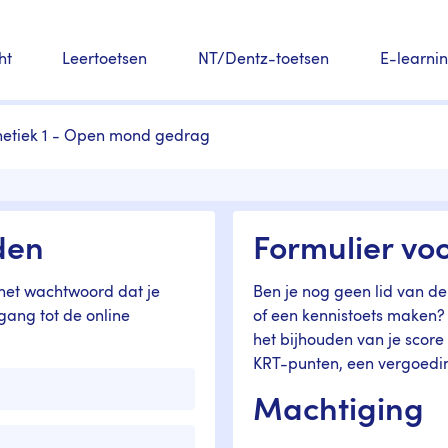
ht
Leertoetsen
NT/Dentz-toetsen
E-learni
hetiek 1 - Open mond gedrag
den
Formulier voo
et wachtwoord dat je
Ben je nog geen lid van de
egang tot de online
of een kennistoets maken? 
het bijhouden van je score
KRT-punten, een vergoedi
Machtiging